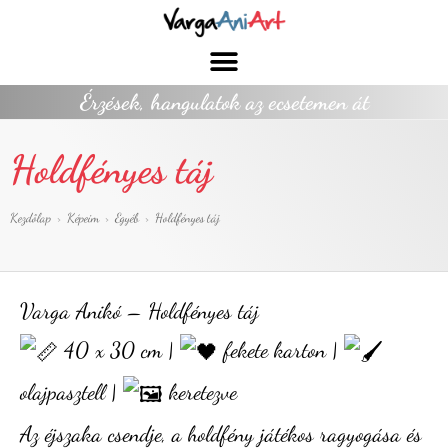
Érzések, hangulatok az ecsetemen át
Holdfényes táj
Kezdőlap
>
Képeim
>
Egyéb
>
Holdfényes táj
Varga Anikó – Holdfényes táj
40 x 30 cm |
fekete karton |
olajpasztell |
keretezve
Az éjszaka csendje, a holdfény játékos ragyogása és