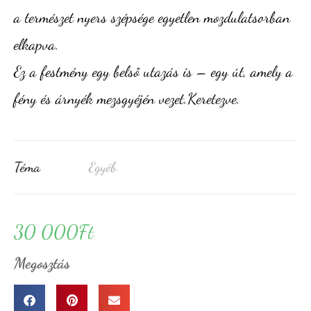
a természet nyers szépsége egyetlen mozdulatsorban
elkapva.
Ez a festmény egy belső utazás is – egy út, amely a
fény és árnyék mezsgyéjén vezet.Keretezve.
Téma
Egyéb
30 000
Ft
Megosztás