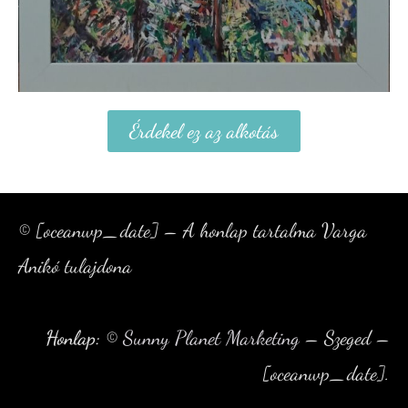
Érdekel ez az alkotás
© [oceanwp_date] – A honlap tartalma Varga
Anikó tulajdona
Honlap:
©
Sunny Planet Marketing
– Szeged –
[oceanwp_date].