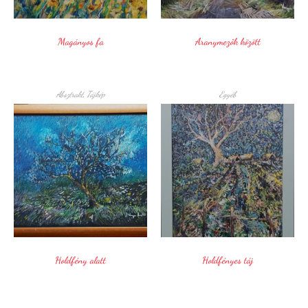
Magányos fa
Aranymezők között
Absztrakt
,
Tájkép
Egyéb
Holdfény alatt
Holdfényes táj