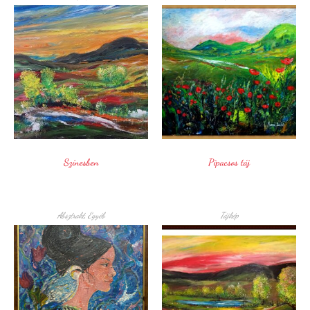
Színesben
Pipacsos táj
Absztrakt
,
Egyéb
Tájkép