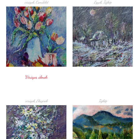
virágok
,
Csendélet
Egyéb
,
Tájkép
Virágos álmok
virágok
,
Ékszerek
Tájkép