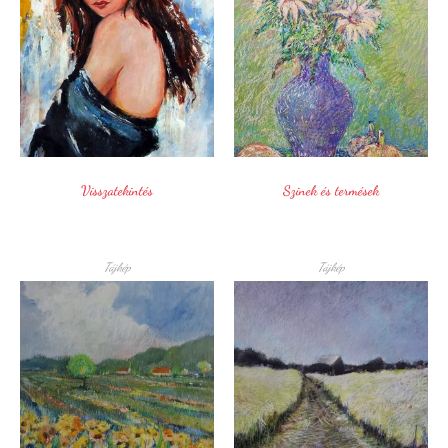
Visszatekintés
Szinek és termések
Tájkép
Tájkép