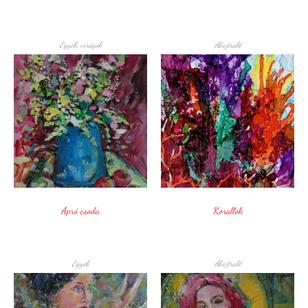
Egyéb
,
virágok
Absztrakt
Apró csoda
Korallok
Egyéb
Absztrakt