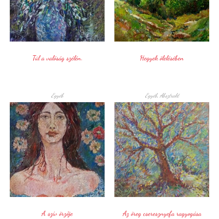
Túl a valóság szélén.
Hegyek ölelésében
Egyéb
Egyéb
,
Absztrakt
A szív örzője
Az öreg cseresznyefa ragyogása