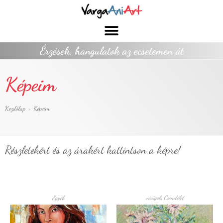
Érzések, hangulatok az ecsetemen át
Képeim
Kezdőlap
>
Képeim
Részletekért és az árakért kattintson a képre!
Egyéb
virágok
,
Csendélet