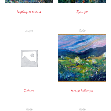
Napfény és textúra
Nyár íze!
virágok
Tájkép
Csokrom
Tavaszi hullámzás
Tájkép
Tájkép