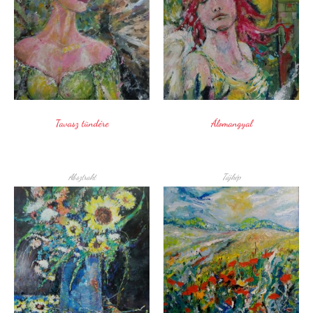
Tavasz tündére
Álomangyal
Absztrakt
Tájkép