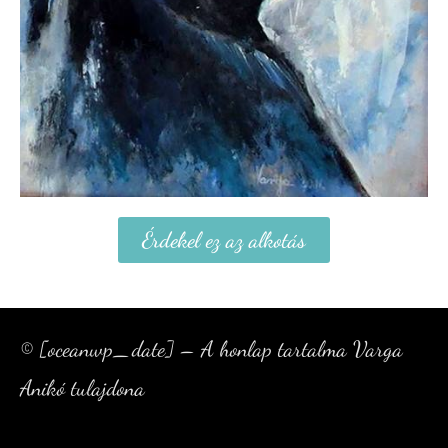
Érdekel ez az alkotás
© [oceanwp_date] – A honlap tartalma Varga
Anikó tulajdona