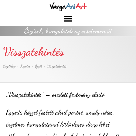
Érzések, hangulatok az ecsetemen át
Visszatekintés
Kezdőlap
>
Képeim
>
Egyéb
>
Visszatekintés
„Visszatekintés” – eredeti festmény eladó
Egyedi, kézzel festett akril portré, amely nőies,
érzelmes hangulatával különleges dísze lehet