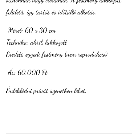
otthonnak vagy irodának. A festmény lakkozott
felületű, így tartós és időtálló alkotás.
Méret: 60 x 30 cm
Technika: akril, lakkozott
Eredeti, egyedi festmény (nem reprodukció)
Ár: 60.000 Ft
Érdeklődni privát üzenetben lehet.