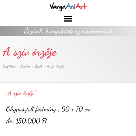
Érzések, hangulatok az ecsetemen át
A szív örzője
Kezdőlap
>
Képeim
>
Egyéb
>
A szív örzője
„A szív őrzője”
Olajpasztell festmény | 90 x 70 cm
Ár: 150.000 Ft