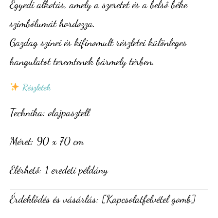
Egyedi alkotás, amely a szeretet és a belső béke
szimbólumát hordozza.
Gazdag színei és kifinomult részletei különleges
hangulatot teremtenek bármely térben.
Részletek
Technika: olajpasztell
Méret: 90 x 70 cm
Elérhető: 1 eredeti példány
Érdeklődés és vásárlás: [Kapcsolatfelvétel gomb]