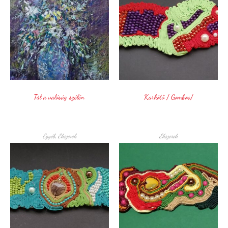
Túl a valóság szélén.
Karkötő / Gombos/
Egyéb
,
Ékszerek
Ékszerek