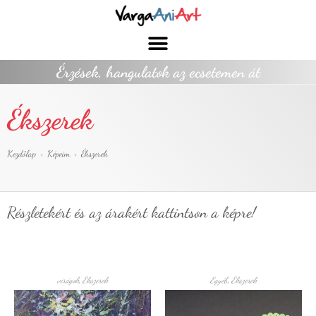
Érzések, hangulatok az ecsetemen át
Ékszerek
Kezdőlap
>
Képeim
>
Ékszerek
Részletekért és az árakért kattintson a képre!
virágok
,
Ékszerek
Egyéb
,
Ékszerek