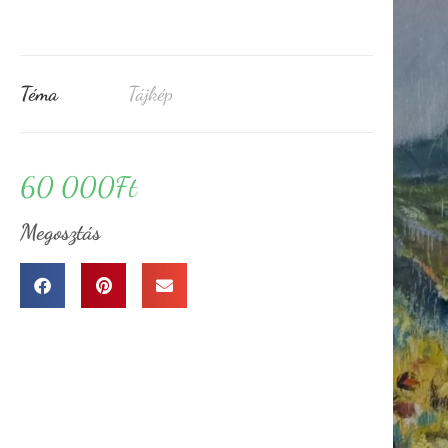
Téma
Tájkép
60 000
Ft
Megosztás