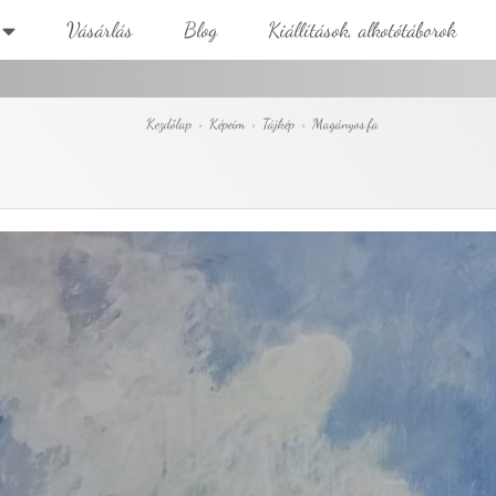
Vásárlás
Blog
Kiállítások, alkotótáborok
Kezdőlap
>
Képeim
>
Tájkép
>
Magányos fa