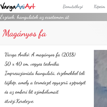
Bemutatkozó
Képeim
Érzések, hangulatok az ecsetemen át
Magányos fa
Varga Anikó: A magányos fa (2018)
50 x 40 cm, vegyes technika
Impresszionista hangulatú, érzelmekkel teli
tájkép, amely a természet egyszerű szépségét
és az emberi lét szimbólumait
ötvözi.Keretezve.