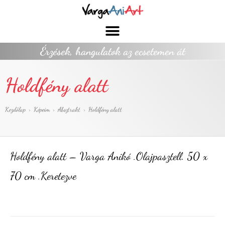
Érzések, hangulatok az ecsetemen át
Holdfény alatt
Kezdőlap
>
Képeim
>
Absztrakt
>
Holdfény alatt
Holdfény alatt – Varga Anikó .Olajpasztell. 50 x
70 cm .Keretezve