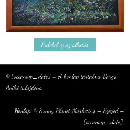
Érdekel ez az alkotás
© [oceanwp_date] – A honlap tartalma Varga
Anikó tulajdona
Honlap:
©
Sunny Planet Marketing
– Szeged –
[oceanwp_date].