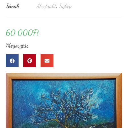
Témák
Absztrakt
,
Tájkép
60 000
Ft
Megosztás