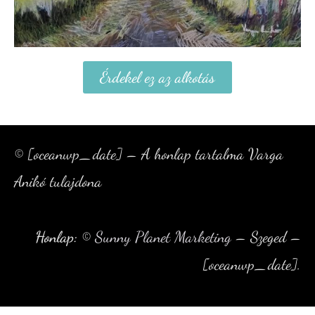
Érdekel ez az alkotás
© [oceanwp_date] – A honlap tartalma Varga
Anikó tulajdona
Honlap:
©
Sunny Planet Marketing
– Szeged –
[oceanwp_date].