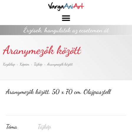
Érzések, hangulatok az ecsetemen át
Aranymezők között
Kezdőlap
>
Képeim
>
Tájkép
>
Aranymezők között
Aranymezők között. 50 x 70 cm. Olajpasztell
Téma
Tájkép