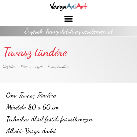
Érzések, hangulatok az ecsetemen át
Tavasz tündére
Kezdőlap
>
Képeim
>
Egyéb
>
Tavasz tündére
Cím:
Tavasz Tündére
Méretek:
80 x 60 cm
Technika:
Akril festék farostlemezen
Alkotó:
Varga Anikó