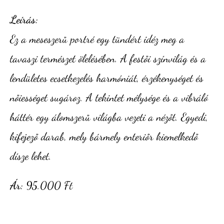
Leírás:
Ez a meseszerű portré egy tündért idéz meg a
tavaszi természet ölelésében. A festői színvilág és a
lendületes ecsetkezelés harmóniát, érzékenységet és
nőiességet sugároz. A tekintet mélysége és a vibráló
háttér egy álomszerű világba vezeti a nézőt. Egyedi,
kifejező darab, mely bármely enteriőr kiemelkedő
dísze lehet.
Ár:
95.000 Ft