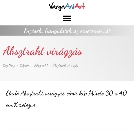
Érzések, hangulatok az ecsetemen át
Absztrakt virágzás
Kezdőlap
>
Képeim
>
Absztrakt
>
Absztrakt virágzás
Eladó Absztrakt virágzás című kép.Mérete 30 x 40
cm.Keretezve