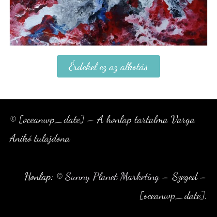
Érdekel ez az alkotás
© [oceanwp_date] – A honlap tartalma Varga
Anikó tulajdona
Honlap:
©
Sunny Planet Marketing
– Szeged –
[oceanwp_date].