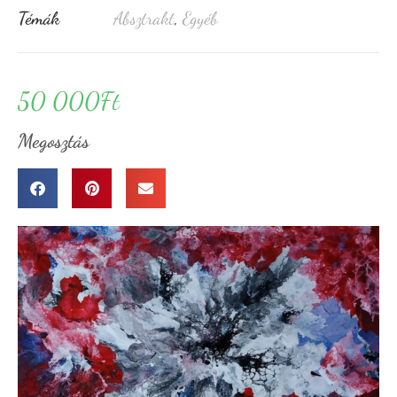
Témák
Absztrakt
,
Egyéb
50 000
Ft
Megosztás